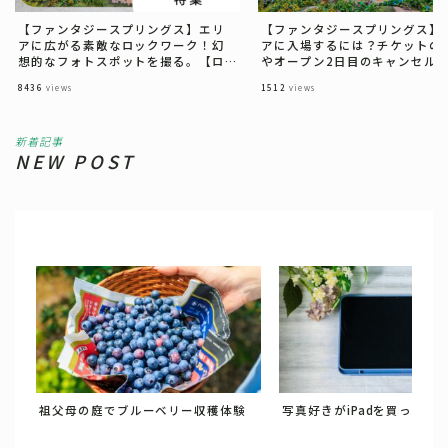
【ファンタジースプリングス】エリ
【ファンタジースプリングス】
アに広がる素敵なロックワーク！幻
アに入場するには？チケットの
想的なフォトスポットを撮る。【ロ
やオープン2日目のキャンセル
ックワーク編】
況などを解説！一般入場でもチ
8436
views
1512
views
スはたくさんある！
新着記事
NEW POST
祖父母の庭でブルーベリー収穫体験
写真好きがiPadを買った理由