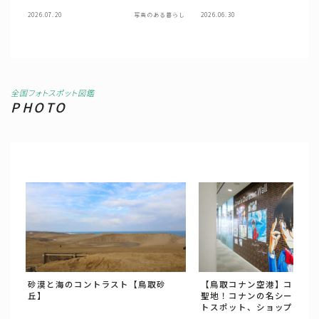
2026.07.20
写真のある暮らし
2026.06.30
写
全国フォトスポット図鑑
PHOTO
砂漠と海のコントラスト【鳥取砂
【鳥取コナン空港】コナン
丘】
聖地！コナンの名シーン再
トスポット、ショップなど
押しな空港を撮る。【鳥取