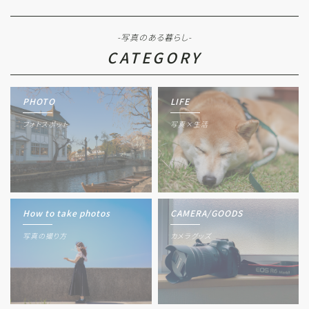
-写真のある暮らし-
CATEGORY
PHOTO
LIFE
フォトスポット
写真×生活
How to take photos
CAMERA/GOODS
写真の撮り方
カメラグッズ