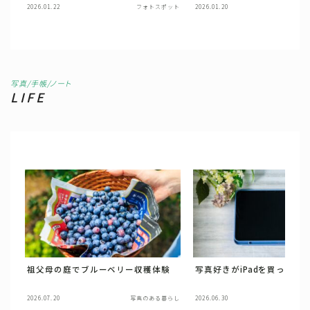
2026.01.22
フォトスポット
2026.01.20
写真/手帳/ノート
LIFE
祖父母の庭でブルーベリー収穫体験
写真好きがiPadを買った理由
2026.07.20
写真のある暮らし
2026.06.30
写