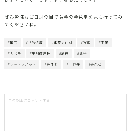
ぜひ皆様もご自身の目で黄金の金色堂を見に行ってみ
てくださいね。
#国宝
#世界遺産
#重要文化財
#写真
#平泉
#カメラ
#奥州藤原氏
#旅行
#観光
#フォトスポット
#岩手県
#中尊寺
#金色堂