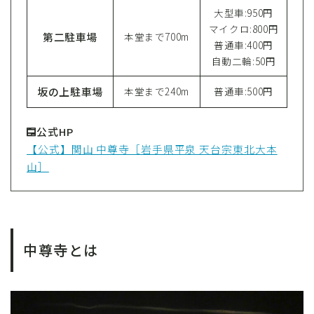
大型車:950円
マイクロ:800円
第二駐車場
本堂まで700m
普通車:400円
自動二輪:50円
坂の上駐車場
本堂まで240m
普通車:500円
公式HP
【公式】関山 中尊寺［岩手県平泉 天台宗東北大本
山］
中尊寺とは