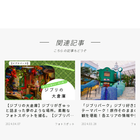
関連記事
こちらの記事もどうぞ
【ジブリの大倉庫】ジブリがぎゅっ
「ジブリパーク」ジブリ好き念
と詰まった夢のような場所。素敵な
テーマパーク！原作そのままの
フォトスポットを撮る。【ジブリパ
観を堪能！各エリアの情報やチ
ーク】
トの種類を解説。
2024.04.07
フォトスポット
2024.03.28
フォト