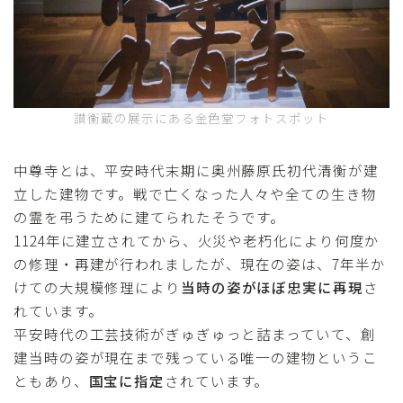
讃衡蔵の展示にある金色堂フォトスポット
中尊寺とは、平安時代末期に奥州藤原氏初代清衡が建
立した建物です。戦で亡くなった人々や全ての生き物
の霊を弔うために建てられたそうです。
1124年に建立されてから、火災や老朽化により何度か
の修理・再建が行われましたが、現在の姿は、7年半か
けての大規模修理により
当時の姿がほぼ忠実に再現
さ
れています。
平安時代の工芸技術がぎゅぎゅっと詰まっていて、創
建当時の姿が現在まで残っている唯一の建物というこ
ともあり、
国宝に指定
されています。