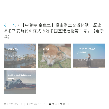
ホーム
»
【中尊寺 金色堂】極楽浄土を擬体験！歴史
ある平安時代の様式の残る国宝建造物第１号。【岩手
県】
PHOTO
LIFE
How to take
photos
フォトスポット
写真×生活
写真の撮り方
CAMERA/GOODS
カメラグッズ
2025.05.17
2026.05.13
フォトスポット