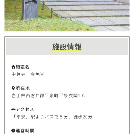
施設情報
施設名
中尊寺 金色堂
所在地
岩手県西磐井郡平泉町平泉衣関202
アクセス
「平泉」駅よりバスで５分、徒歩20分
運営時間