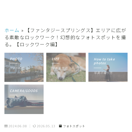
ホーム
»
【ファンタジースプリングス】エリアに広が
る素敵なロックワーク！幻想的なフォトスポットを撮
る。【ロックワーク編】
PHOTO
LIFE
How to take
photos
フォトスポット
写真×生活
写真の撮り方
CAMERA/GOODS
カメラグッズ
2024.06.08
2026.05.13
フォトスポット