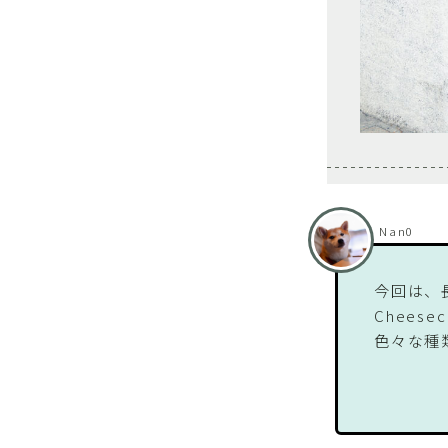
Nan0
今回は、
Chees
色々な種