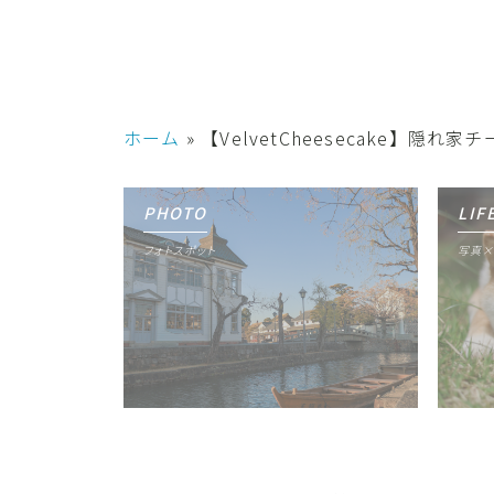
ホーム
»
【VelvetCheesecake
PHOTO
LIF
フォトスポット
写真×