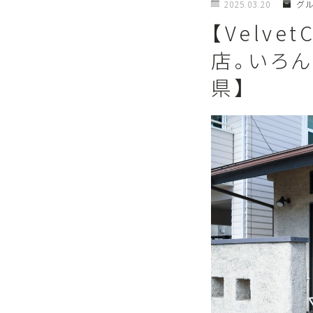
2025.03.20
グ
【Velv
店。いろ
県】