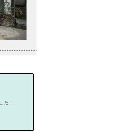
t
した！