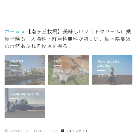
ホーム
»
【南ヶ丘牧場】美味しいソフトクリームに乗
馬体験も！入場料・駐車料無料が嬉しい、栃木県那須
の自然あふれる牧場を撮る。
PHOTO
LIFE
How to take
photos
フォトスポット
写真×生活
写真の撮り方
CAMERA/GOODS
カメラグッズ
2024.05.03
2026.05.13
フォトスポット