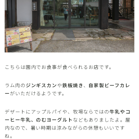
こちらは園内でお食事が食べられるお店です。
ラム肉の
ジンギスカン
や
鉄板焼き
、
自家製ビーフカレ
ー
がいただけるようです。
デザートにアップルパイや、牧場ならではの
牛乳やコ
ーヒー牛乳、のむヨーグルト
などもありましたよ。屋
内なので、暑い時期は涼みながらの休憩もいいです
ね。