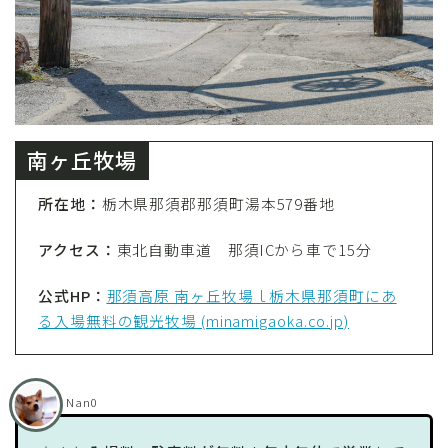
南ヶ丘牧場
所在地：
栃木県那須郡那須町湯本579番地
アクセス：
東北自動車道 那須ICから車で15分
公式HP：
那須高原 南ヶ丘牧場ｌ栃木県那須町にあ
る入場無料の観光牧場 (minamigaoka.co.jp)
Nan0