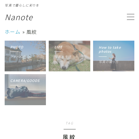
写真で暮らしに彩りを
Nanote
MENU
ホーム
»
風紋
カテゴリ一覧
Category
PHOTO
LIFE
How to take
photos
フォトスポット
写真×生活
写真ギャラリー
Gallery
写真の撮り方
プロフィール
Profile
CAMERA/GOODS
カメラグッズ
TAG
風紋