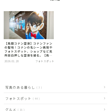
【鳥取コナン空港】コナンファン
の聖地！コナンの名シーン再現や
フォトスポット、ショップなど見
所目白押しな空港を撮る。【鳥取
県】
2026.01.20
フォトスポット
写真のある暮らし
3
フォトスポット
44
グルメ
16