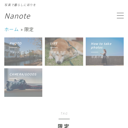
写真で暮らしに彩りを
Nanote
MENU
ホーム
»
限定
カテゴリ一覧
Category
PHOTO
LIFE
How to take
photos
フォトスポット
写真×生活
写真ギャラリー
Gallery
写真の撮り方
プロフィール
Profile
CAMERA/GOODS
カメラグッズ
TAG
限定