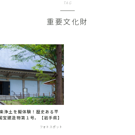
TAG
重要文化財
極楽浄土を擬体験！歴史ある平
国宝建造物第１号。【岩手県】
フォトスポット