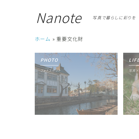
Nanote
写真で暮らしに彩りを
ホーム
»
重要文化財
PHOTO
LIF
フォトスポット
写真×