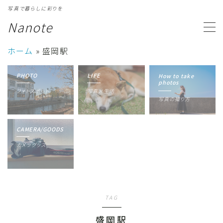
写真で暮らしに彩りを
Nanote
MENU
ホーム
»
盛岡駅
カテゴリ一覧
Category
PHOTO
LIFE
How to take
photos
フォトスポット
写真×生活
写真ギャラリー
Gallery
写真の撮り方
プロフィール
Profile
CAMERA/GOODS
カメラグッズ
TAG
盛岡駅