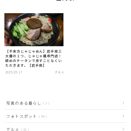
【不来方じゃじゃめん】岩手県三
大麺の１つ、じゃじゃ麺専門店！
締めのチータンで余すことなくい
ただきます。【岩手県】
2025.05.17
グルメ
写真のある暮らし
3
フォトスポット
44
グルメ
16