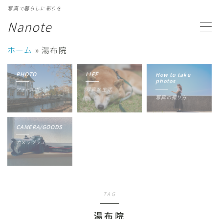
写真で暮らしに彩りを
Nanote
MENU
ホーム
»
湯布院
カテゴリ一覧
Category
PHOTO
LIFE
How to take
photos
フォトスポット
写真×生活
写真ギャラリー
Gallery
写真の撮り方
プロフィール
Profile
CAMERA/GOODS
カメラグッズ
TAG
湯布院