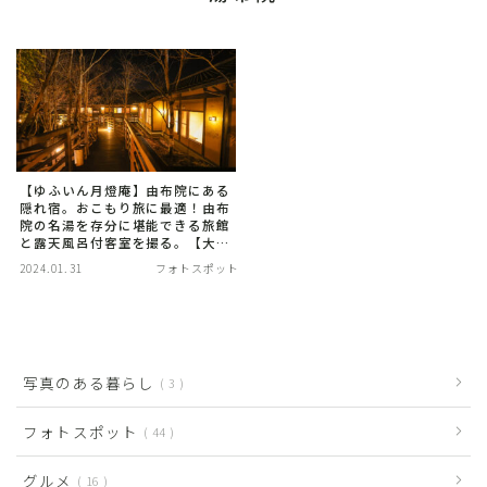
【ゆふいん月燈庵】由布院にある
隠れ宿。おこもり旅に最適！由布
院の名湯を存分に堪能できる旅館
と露天風呂付客室を撮る。【大分
県】
2024.01.31
フォトスポット
写真のある暮らし
3
フォトスポット
44
グルメ
16