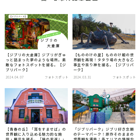
【ジブリの大倉庫】ジブリがぎゅ
【もののけの里】もののけ姫の世
っと詰まった夢のような場所。素
界観を再現！タタラ場の大きな乙
敵なフォトスポットを撮る。【ジ
事主や祟り神を撮る。【ジブリパ
ブリパーク】
ーク】
2024.04.07
フォトスポット
2024.03.31
フォトスポット
【青春の丘】「耳をすませば」の
「ジブリパーク」ジブリ好き念願
世界観に入り込める魅力的な施
のテーマパーク！原作そのままの
設・展示を撮る。「猫の恩返し」
世界観を堪能！各エリアの情報や