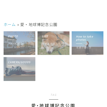
ホーム
»
愛・地球博記念公園
PHOTO
LIFE
How to take
photos
フォトスポット
写真×生活
写真の撮り方
CAMERA/GOODS
カメラグッズ
TAG
愛・地球博記念公園