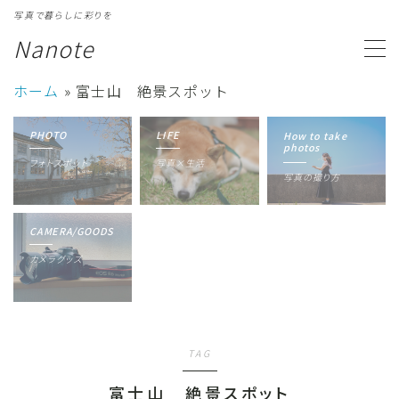
写真で暮らしに彩りを
Nanote
MENU
ホーム
»
富士山 絶景スポット
カテゴリ一覧
Category
PHOTO
LIFE
How to take
photos
フォトスポット
写真×生活
写真ギャラリー
Gallery
写真の撮り方
プロフィール
Profile
CAMERA/GOODS
カメラグッズ
TAG
富士山 絶景スポット