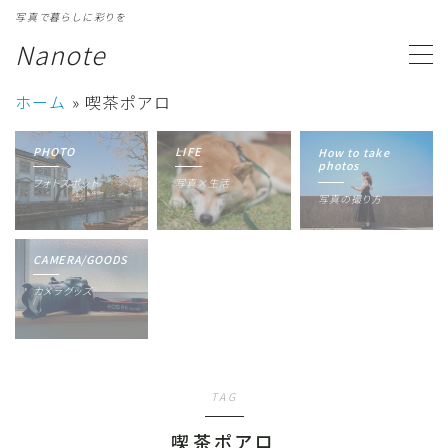
写真で暮らしに彩りを
Nanote
MENU
ホーム
»
喫茶ポアロ
カテゴリ一覧
Category
PHOTO
LIFE
How to take
photos
フォトスポット
写真×生活
写真ギャラリー
Gallery
写真の撮り方
プロフィール
Profile
CAMERA/GOODS
カメラグッズ
TAG
喫茶ポアロ