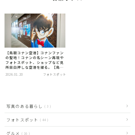
【鳥取コナン空港】コナンファン
の聖地！コナンの名シーン再現や
フォトスポット、ショップなど見
所目白押しな空港を撮る。【鳥取
県】
2026.01.20
フォトスポット
写真のある暮らし
3
フォトスポット
44
グルメ
16