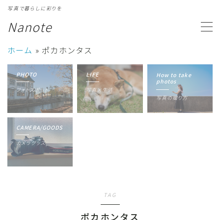
写真で暮らしに彩りを
Nanote
MENU
ホーム
»
ポカホンタス
カテゴリ一覧
Category
PHOTO
LIFE
How to take
photos
フォトスポット
写真×生活
写真ギャラリー
Gallery
写真の撮り方
プロフィール
Profile
CAMERA/GOODS
カメラグッズ
TAG
ポカホンタス