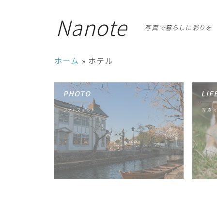
Nanote
写真で暮らしに彩りを
ホーム
»
ホテル
PHOTO
LIF
フォトスポット
写真×