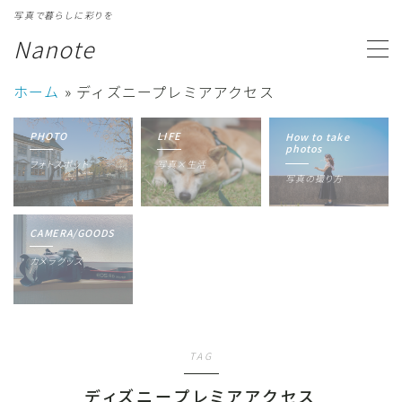
写真で暮らしに彩りを
Nanote
MENU
ホーム
»
ディズニープレミアアクセス
カテゴリ一覧
Category
PHOTO
LIFE
How to take
photos
フォトスポット
写真×生活
写真ギャラリー
Gallery
写真の撮り方
プロフィール
Profile
CAMERA/GOODS
カメラグッズ
TAG
ディズニープレミアアクセス