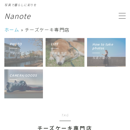
写真で暮らしに彩りを
Nanote
MENU
ホーム
»
チーズケーキ専門店
カテゴリ一覧
Category
PHOTO
LIFE
How to take
photos
フォトスポット
写真×生活
写真ギャラリー
Gallery
写真の撮り方
プロフィール
Profile
CAMERA/GOODS
カメラグッズ
TAG
チーズケーキ専門店