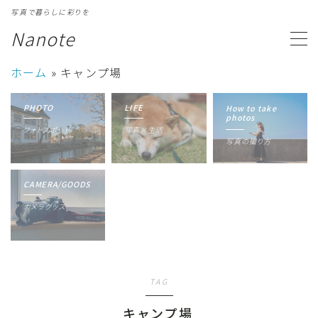
写真で暮らしに彩りを
Nanote
MENU
ホーム
»
キャンプ場
カテゴリ一覧
Category
PHOTO
LIFE
How to take
photos
フォトスポット
写真×生活
写真ギャラリー
Gallery
写真の撮り方
プロフィール
Profile
CAMERA/GOODS
カメラグッズ
TAG
キャンプ場