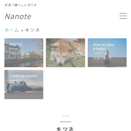
写真で暮らしに彩りを
Nanote
MENU
ホーム
»
キツネ
カテゴリ一覧
Category
PHOTO
LIFE
How to take
photos
フォトスポット
写真×生活
写真ギャラリー
Gallery
写真の撮り方
プロフィール
Profile
CAMERA/GOODS
カメラグッズ
TAG
キツネ