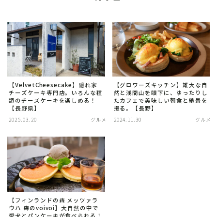
【VelvetCheesecake】隠れ家
【グロワーズキッチン】雄大な自
チーズケーキ専門店。いろんな種
然と浅間山を眼下に、ゆったりし
類のチーズケーキを楽しめる！
たカフェで美味しい朝食と絶景を
【長野県】
撮る。【長野】
2025.03.20
グルメ
2024.11.30
グルメ
【フィンランドの森 メッツァラ
ウハ 森のvoivoi】大自然の中で
愛犬とパンケーキが食べられる！