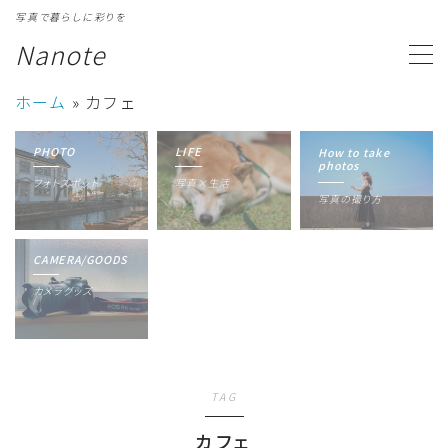
写真で暮らしに彩りを
Nanote
MENU
ホーム
»
カフェ
カテゴリ一覧
Category
PHOTO
LIFE
How to take
photos
フォトスポット
写真×生活
写真ギャラリー
Gallery
写真の撮り方
プロフィール
Profile
CAMERA/GOODS
カメラグッズ
TAG
カフェ