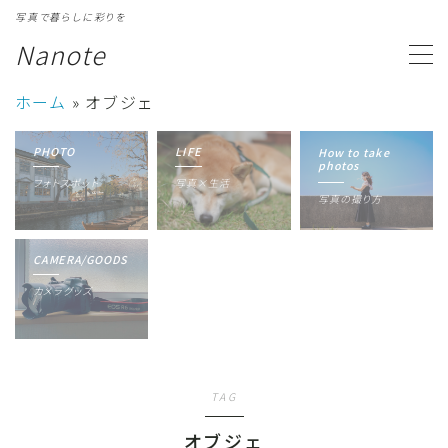
写真で暮らしに彩りを
Nanote
MENU
ホーム
»
オブジェ
カテゴリ一覧
Category
PHOTO
LIFE
How to take
photos
フォトスポット
写真×生活
写真ギャラリー
Gallery
写真の撮り方
プロフィール
Profile
CAMERA/GOODS
カメラグッズ
TAG
オブジェ