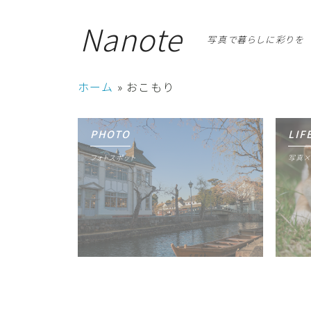
Nanote
写真で暮らしに彩りを
ホーム
»
おこもり
PHOTO
LIF
フォトスポット
写真×