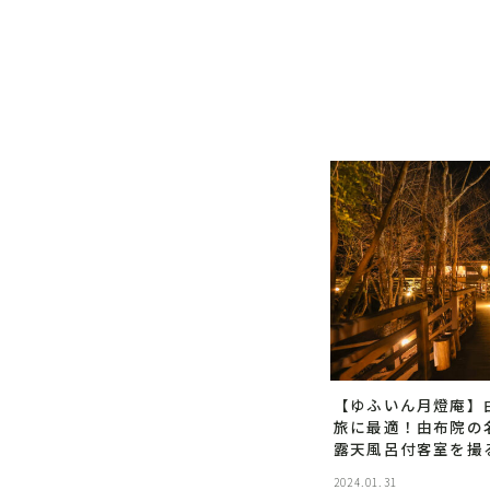
【ゆふいん月燈庵】
旅に最適！由布院の
露天風呂付客室を撮
2024.01.31