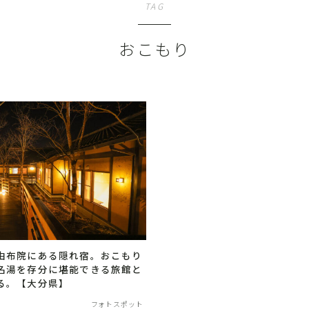
TAG
おこもり
由布院にある隠れ宿。おこもり
名湯を存分に堪能できる旅館と
る。【大分県】
フォトスポット